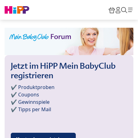
Skip to main content
Warenkor
HiPP M
Such
Jetzt im HiPP Mein BabyClub
registrieren
✔️ Produktproben
✔️ Coupons
✔️ Gewinnspiele
✔️ Tipps per Mail