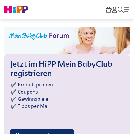
Skip to main content
Warenkor
HiPP M
Such
Jetzt im HiPP Mein BabyClub
registrieren
✔️ Produktproben
✔️ Coupons
✔️ Gewinnspiele
✔️ Tipps per Mail