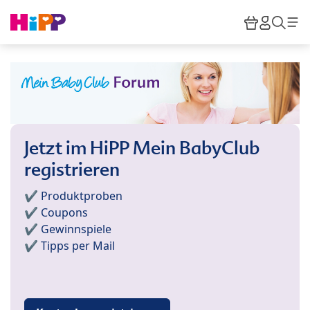
Skip to main content
Warenkor
HiPP M
Such
Jetzt im HiPP Mein BabyClub
registrieren
✔️ Produktproben
✔️ Coupons
✔️ Gewinnspiele
✔️ Tipps per Mail