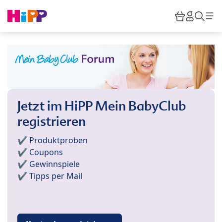
Skip to main content
Warenkor
HiPP M
Such
Jetzt im HiPP Mein BabyClub
registrieren
✔️ Produktproben
✔️ Coupons
✔️ Gewinnspiele
✔️ Tipps per Mail