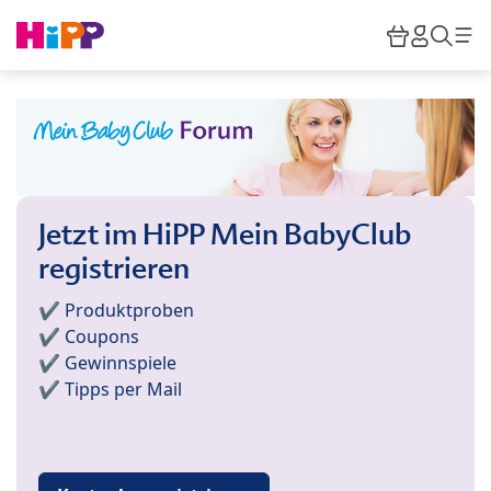
Skip to main content
Warenkor
HiPP M
Such
Jetzt im HiPP Mein BabyClub
registrieren
✔️ Produktproben
✔️ Coupons
✔️ Gewinnspiele
✔️ Tipps per Mail