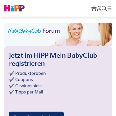
Skip to main content
Warenkor
HiPP M
Such
Jetzt im HiPP Mein BabyClub
registrieren
✔️ Produktproben
✔️ Coupons
✔️ Gewinnspiele
✔️ Tipps per Mail