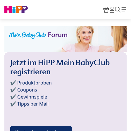
Skip to main content
Warenkor
HiPP M
Such
Jetzt im HiPP Mein BabyClub
registrieren
✔️ Produktproben
✔️ Coupons
✔️ Gewinnspiele
✔️ Tipps per Mail