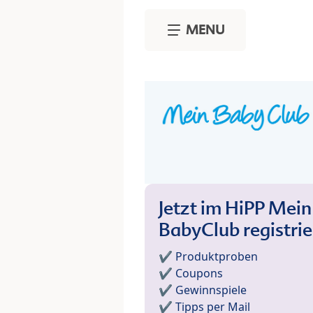
Skip to main content
MENU
Jetzt im HiPP Mein
BabyClub registri
✔️ Produktproben
✔️ Coupons
✔️ Gewinnspiele
✔️ Tipps per Mail