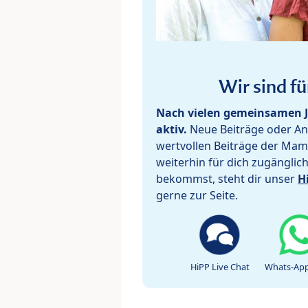
Wir sind fü
Nach vielen gemeinsamen J
aktiv.
Neue Beiträge oder Ant
wertvollen Beiträge der Mam
weiterhin für dich zugänglic
bekommst, steht dir unser
H
gerne zur Seite.
HiPP Live Chat
Whats-App