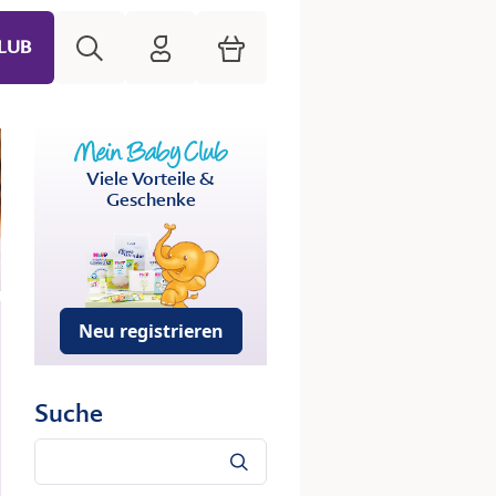
Suche
HiPP Mein Babyclub
Warenkorb
LUB
Viele Vorteile &
Geschenke
Neu registrieren
Suche
Suche