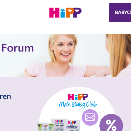
BABYC
eren