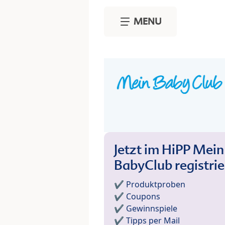
Skip to main content
MENU
Jetzt im HiPP Mein
BabyClub registri
✔️ Produktproben
✔️ Coupons
✔️ Gewinnspiele
✔️ Tipps per Mail