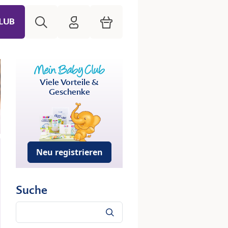
Suche
HiPP Mein Babyclub
Warenkorb
LUB
Viele Vorteile &
Geschenke
Neu registrieren
Suche
Suche