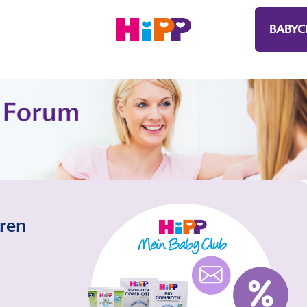
BABYC
eren