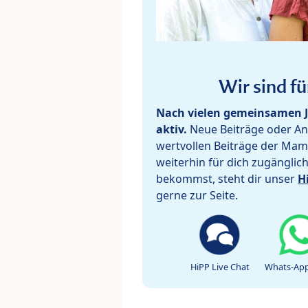
Wir sind fü
Nach vielen gemeinsamen J
aktiv.
Neue Beiträge oder Ant
wertvollen Beiträge der Mam
weiterhin für dich zugänglic
bekommst, steht dir unser
H
gerne zur Seite.
HiPP Live Chat
Whats-App