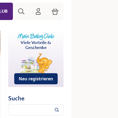
Suche
HiPP Mein Babyclub
Warenkorb
LUB
Viele Vorteile &
Geschenke
Neu registrieren
Suche
Suche