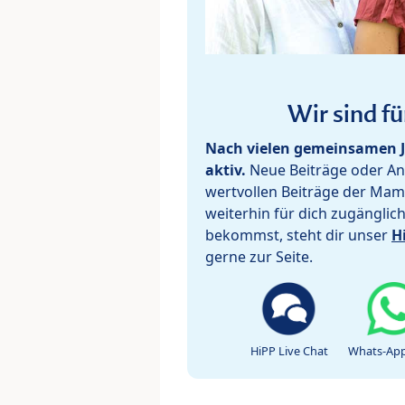
Wir sind fü
Nach vielen gemeinsamen J
aktiv.
Neue Beiträge oder Ant
wertvollen Beiträge der Mam
weiterhin für dich zugänglic
bekommst, steht dir unser
H
gerne zur Seite.
HiPP Live Chat
Whats-App