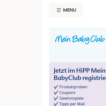
Skip to main content
MENU
Jetzt im HiPP Mein
BabyClub registri
✔️ Produktproben
✔️ Coupons
✔️ Gewinnspiele
✔️ Tipps per Mail