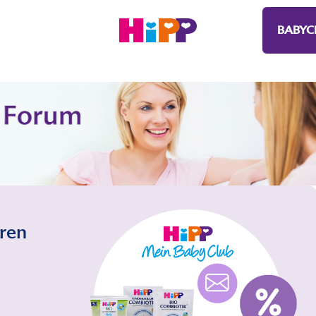
BABYC
eren