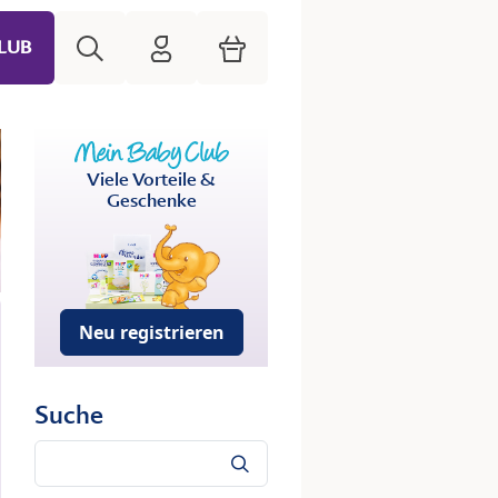
Suche
HiPP Mein Babyclub
Warenkorb
LUB
Viele Vorteile &
Geschenke
Neu registrieren
Suche
Suche