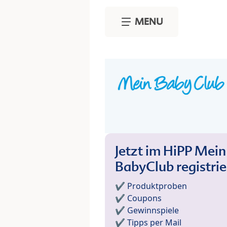
Skip to main content
MENU
Jetzt im HiPP Mein
BabyClub registri
✔️ Produktproben
✔️ Coupons
✔️ Gewinnspiele
✔️ Tipps per Mail