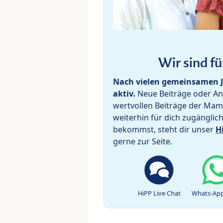
Wir sind fü
Nach vielen gemeinsamen J
aktiv.
Neue Beiträge oder Ant
wertvollen Beiträge der Mam
weiterhin für dich zugänglic
bekommst, steht dir unser
H
gerne zur Seite.
HiPP Live Chat
Whats-App