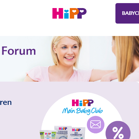
BABYC
eren