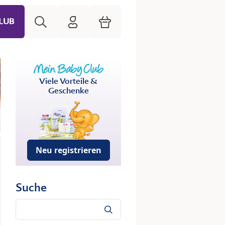
Suche
HiPP Mein Babyclub
Warenkorb
LUB
Viele Vorteile &
Geschenke
Neu registrieren
Suche
Suche