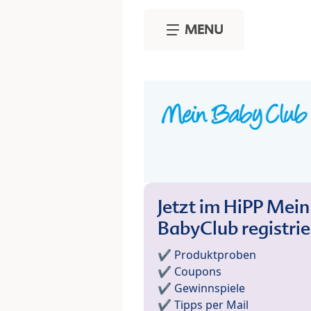
Skip to main content
MENU
Jetzt im HiPP Mein
BabyClub registri
✔️ Produktproben
✔️ Coupons
✔️ Gewinnspiele
✔️ Tipps per Mail