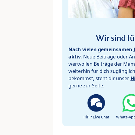
Wir sind fü
Nach vielen gemeinsamen J
aktiv.
Neue Beiträge oder Ant
wertvollen Beiträge der Mam
weiterhin für dich zugänglic
bekommst, steht dir unser
H
gerne zur Seite.
HiPP Live Chat
Whats-App