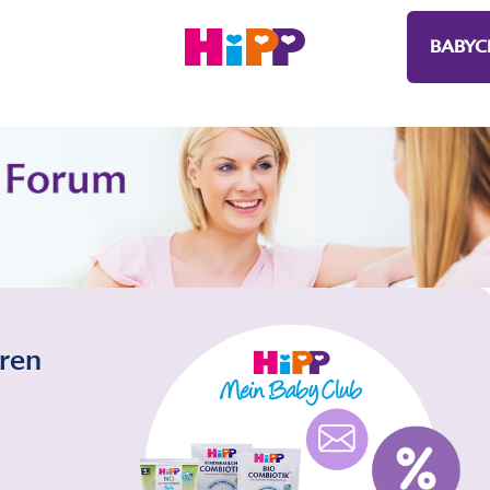
BABYC
eren