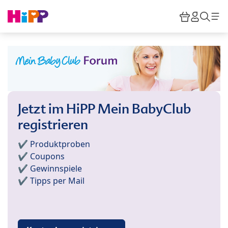
Skip to main content
Warenkor
HiPP M
Such
Jetzt im HiPP Mein BabyClub
registrieren
✔️ Produktproben
✔️ Coupons
✔️ Gewinnspiele
✔️ Tipps per Mail