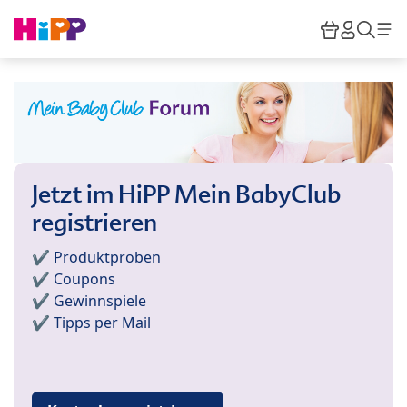
Skip to main content
Warenkor
HiPP M
Such
Jetzt im HiPP Mein BabyClub
registrieren
✔️ Produktproben
✔️ Coupons
✔️ Gewinnspiele
✔️ Tipps per Mail