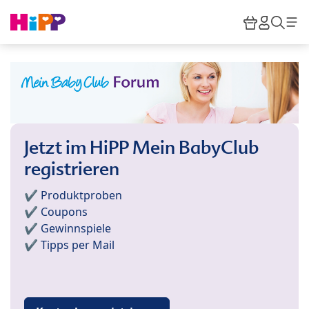
Skip to main content
Warenkor
HiPP M
Such
Jetzt im HiPP Mein BabyClub
registrieren
✔️ Produktproben
✔️ Coupons
✔️ Gewinnspiele
✔️ Tipps per Mail