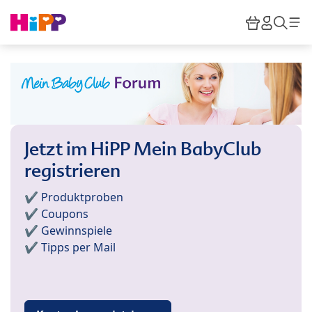
Skip to main content
Warenkor
HiPP M
Such
Jetzt im HiPP Mein BabyClub
registrieren
✔️ Produktproben
✔️ Coupons
✔️ Gewinnspiele
✔️ Tipps per Mail