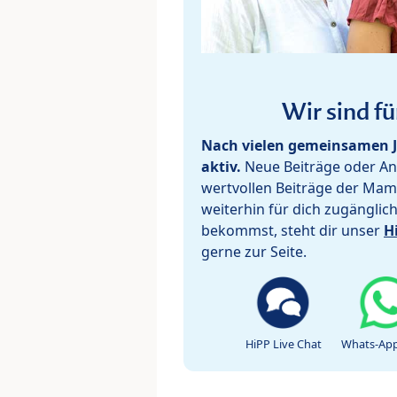
Wir sind fü
Nach vielen gemeinsamen J
aktiv.
Neue Beiträge oder Ant
wertvollen Beiträge der Mam
weiterhin für dich zugänglic
bekommst, steht dir unser
H
gerne zur Seite.
HiPP Live Chat
Whats-App