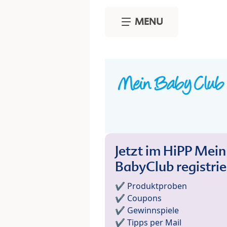
Skip to main content
MENU
Jetzt im HiPP Mein
BabyClub registri
✔️ Produktproben
✔️ Coupons
✔️ Gewinnspiele
✔️ Tipps per Mail