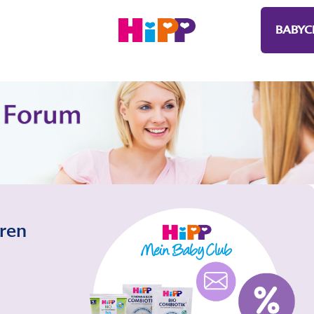
BABYC
eren