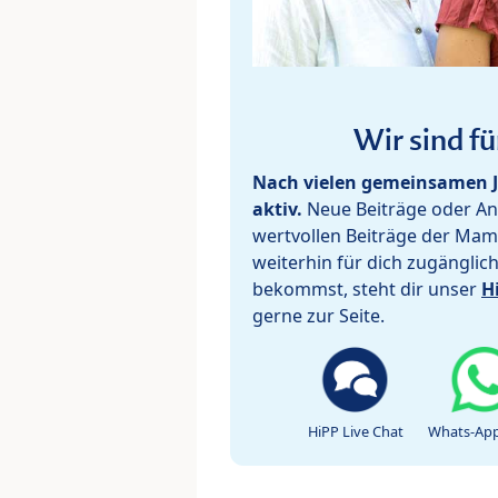
Wir sind fü
Nach vielen gemeinsamen J
aktiv.
Neue Beiträge oder Ant
wertvollen Beiträge der Mam
weiterhin für dich zugänglic
bekommst, steht dir unser
H
gerne zur Seite.
HiPP Live Chat
Whats-App