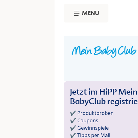
Skip to main content
MENU
Jetzt im HiPP Mein
BabyClub registri
✔️ Produktproben
✔️ Coupons
✔️ Gewinnspiele
✔️ Tipps per Mail