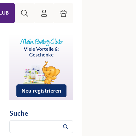
Suche
HiPP Mein Babyclub
Warenkorb
LUB
Viele Vorteile &
Geschenke
Neu registrieren
Suche
Suche