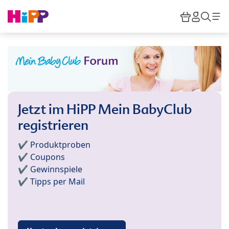
Skip to main content
Warenkor
HiPP M
Such
Jetzt im HiPP Mein BabyClub
registrieren
✔️ Produktproben
✔️ Coupons
✔️ Gewinnspiele
✔️ Tipps per Mail