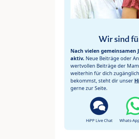
Wir sind fü
Nach vielen gemeinsamen J
aktiv.
Neue Beiträge oder Ant
wertvollen Beiträge der Mam
weiterhin für dich zugänglic
bekommst, steht dir unser
H
gerne zur Seite.
HiPP Live Chat
Whats-App