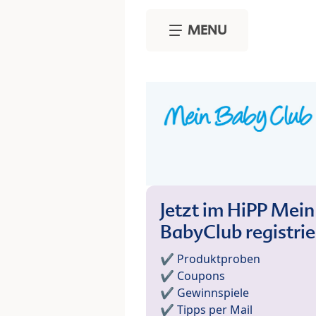
Skip to main content
MENU
Jetzt im HiPP Mein
BabyClub registri
✔️ Produktproben
✔️ Coupons
✔️ Gewinnspiele
✔️ Tipps per Mail