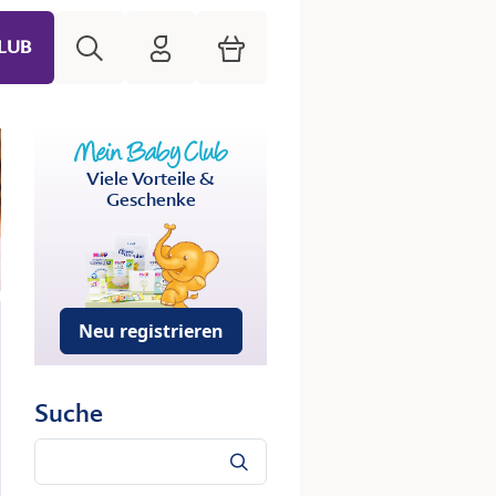
Suche
HiPP Mein Babyclub
Warenkorb
LUB
Viele Vorteile &
Geschenke
Neu registrieren
Suche
Suche