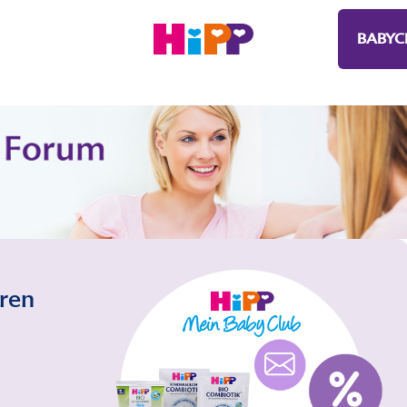
BABYC
eren