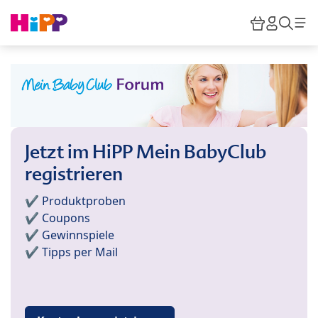
Skip to main content
Warenkor
HiPP M
Such
Jetzt im HiPP Mein BabyClub
registrieren
✔️ Produktproben
✔️ Coupons
✔️ Gewinnspiele
✔️ Tipps per Mail