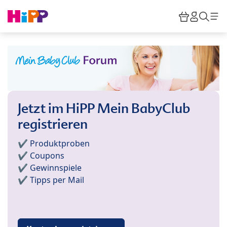
Skip to main content
Warenkor
HiPP M
Such
Jetzt im HiPP Mein BabyClub
registrieren
✔️ Produktproben
✔️ Coupons
✔️ Gewinnspiele
✔️ Tipps per Mail