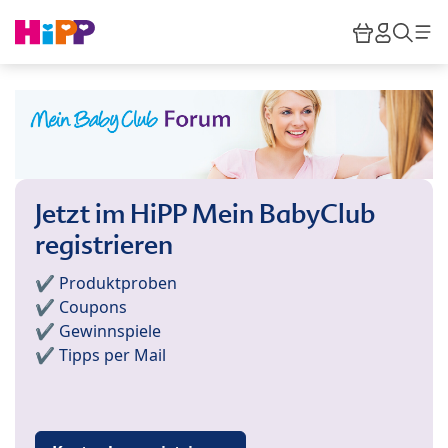
Skip to main content
Warenkor
HiPP M
Such
Jetzt im HiPP Mein BabyClub
registrieren
✔️ Produktproben
✔️ Coupons
✔️ Gewinnspiele
✔️ Tipps per Mail