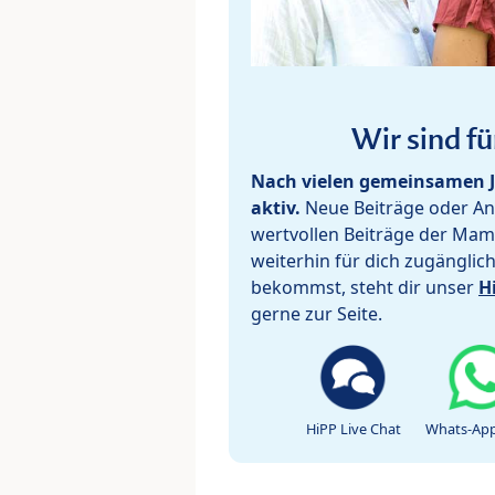
Wir sind fü
Nach vielen gemeinsamen J
aktiv.
Neue Beiträge oder Ant
wertvollen Beiträge der Mam
weiterhin für dich zugänglic
bekommst, steht dir unser
H
gerne zur Seite.
HiPP Live Chat
Whats-App