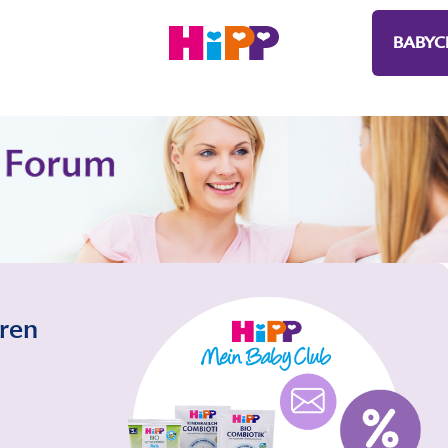
BABYC
eren