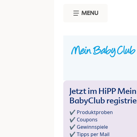
Skip to main content
MENU
Jetzt im HiPP Mein
BabyClub registri
✔️ Produktproben
✔️ Coupons
✔️ Gewinnspiele
✔️ Tipps per Mail