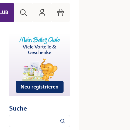
Suche
HiPP Mein Babyclub
Warenkorb
LUB
Viele Vorteile &
Geschenke
Neu registrieren
Suche
Suche