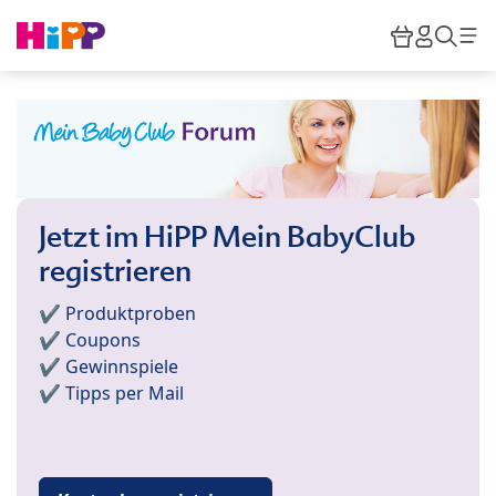
Skip to main content
Warenkor
HiPP M
Such
Jetzt im HiPP Mein BabyClub
registrieren
✔️ Produktproben
✔️ Coupons
✔️ Gewinnspiele
✔️ Tipps per Mail