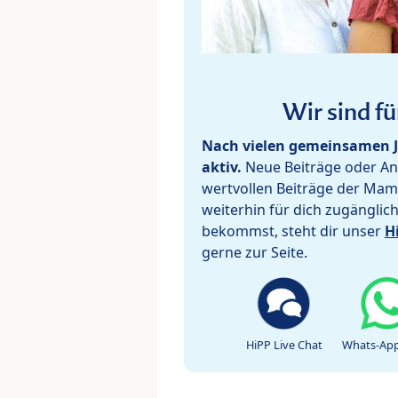
Wir sind fü
Nach vielen gemeinsamen J
aktiv.
Neue Beiträge oder Ant
wertvollen Beiträge der Mam
weiterhin für dich zugänglic
bekommst, steht dir unser
H
gerne zur Seite.
HiPP Live Chat
Whats-App