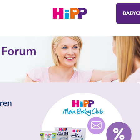
BABYC
eren