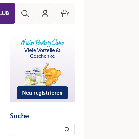
Suche
HiPP Mein Babyclub
Warenkorb
LUB
Viele Vorteile &
Geschenke
Neu registrieren
Suche
Suche