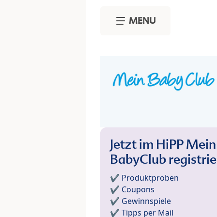
Skip to main content
MENU
Jetzt im HiPP Mein
BabyClub registri
✔️ Produktproben
✔️ Coupons
✔️ Gewinnspiele
✔️ Tipps per Mail