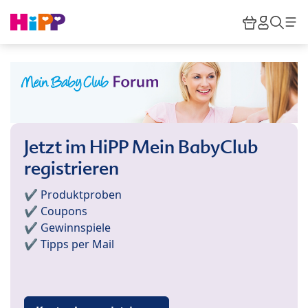
Skip to main content
Warenkor
HiPP M
Such
Jetzt im HiPP Mein BabyClub
registrieren
✔️ Produktproben
✔️ Coupons
✔️ Gewinnspiele
✔️ Tipps per Mail