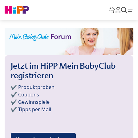
Skip to main content
Warenkor
HiPP M
Such
Jetzt im HiPP Mein BabyClub
registrieren
✔️ Produktproben
✔️ Coupons
✔️ Gewinnspiele
✔️ Tipps per Mail