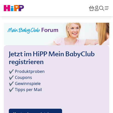
Skip to main content
Warenkor
HiPP M
Such
Jetzt im HiPP Mein BabyClub
registrieren
✔️ Produktproben
✔️ Coupons
✔️ Gewinnspiele
✔️ Tipps per Mail