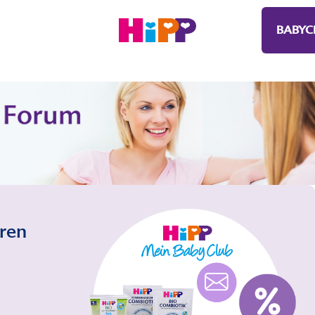
BABYC
eren