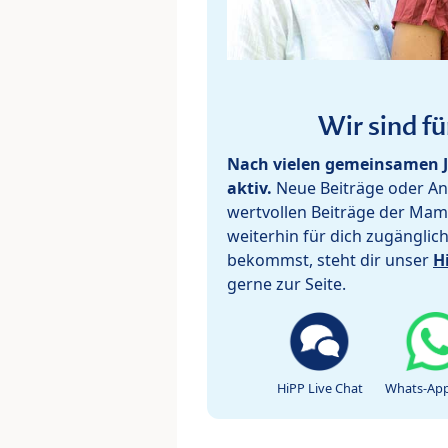
Wir sind fü
Nach vielen gemeinsamen J
aktiv.
Neue Beiträge oder Ant
wertvollen Beiträge der Mam
weiterhin für dich zugänglic
bekommst, steht dir unser
H
gerne zur Seite.
HiPP Live Chat
Whats-App