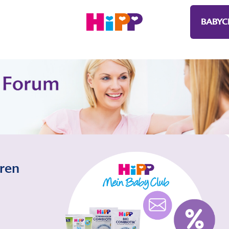
BABYC
eren