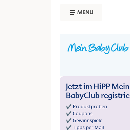
Skip to main content
MENU
Jetzt im HiPP Mein
BabyClub registri
✔️ Produktproben
✔️ Coupons
✔️ Gewinnspiele
✔️ Tipps per Mail