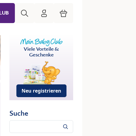
Suche
HiPP Mein Babyclub
Warenkorb
LUB
Viele Vorteile &
Geschenke
Neu registrieren
Suche
Suche