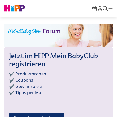
Skip to main content
Warenkor
HiPP M
Such
Jetzt im HiPP Mein BabyClub
registrieren
✔️ Produktproben
✔️ Coupons
✔️ Gewinnspiele
✔️ Tipps per Mail