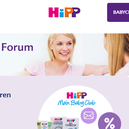
BABYC
eren