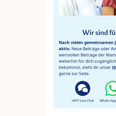
Wir sind fü
Nach vielen gemeinsamen J
aktiv.
Neue Beiträge oder Ant
wertvollen Beiträge der Mam
weiterhin für dich zugänglic
bekommst, steht dir unser
H
gerne zur Seite.
HiPP Live Chat
Whats-App