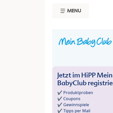
Skip to main content
MENU
Jetzt im HiPP Mein
BabyClub registri
✔️ Produktproben
✔️ Coupons
✔️ Gewinnspiele
✔️ Tipps per Mail