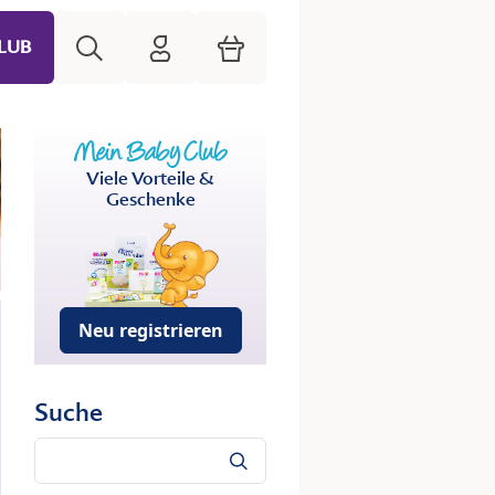
Suche
HiPP Mein Babyclub
Warenkorb
LUB
Viele Vorteile &
Geschenke
Neu registrieren
Suche
Suche