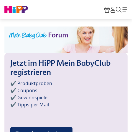
Skip to main content
Warenkor
HiPP M
Such
Jetzt im HiPP Mein BabyClub
registrieren
✔️ Produktproben
✔️ Coupons
✔️ Gewinnspiele
✔️ Tipps per Mail