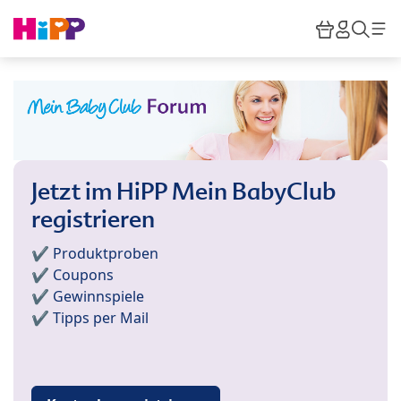
Skip to main content
Warenkor
HiPP M
Such
Jetzt im HiPP Mein BabyClub
registrieren
✔️ Produktproben
✔️ Coupons
✔️ Gewinnspiele
✔️ Tipps per Mail