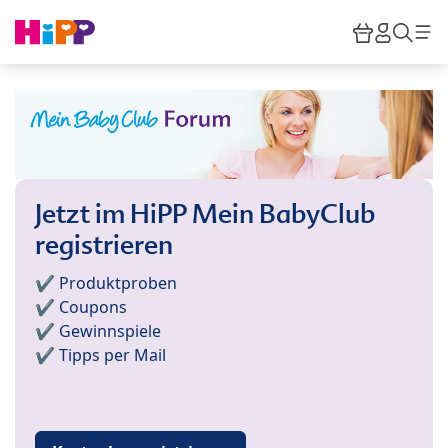
Skip to main content
Warenkor
HiPP M
Such
Jetzt im HiPP Mein BabyClub
registrieren
✔️ Produktproben
✔️ Coupons
✔️ Gewinnspiele
✔️ Tipps per Mail