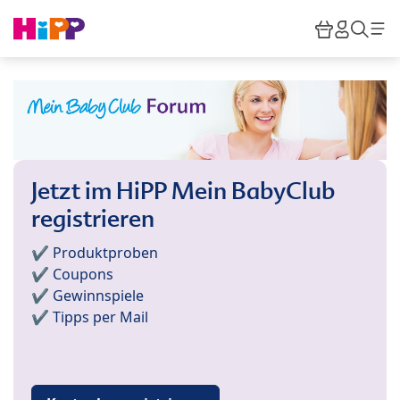
Skip to main content
Warenkor
HiPP M
Such
Jetzt im HiPP Mein BabyClub
registrieren
✔️ Produktproben
✔️ Coupons
✔️ Gewinnspiele
✔️ Tipps per Mail