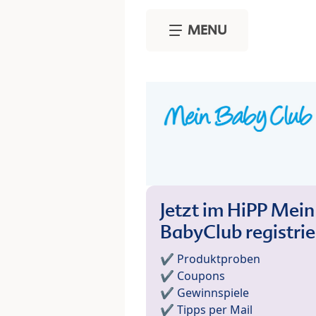
Skip to main content
MENU
Jetzt im HiPP Mein
BabyClub registri
✔️ Produktproben
✔️ Coupons
✔️ Gewinnspiele
✔️ Tipps per Mail