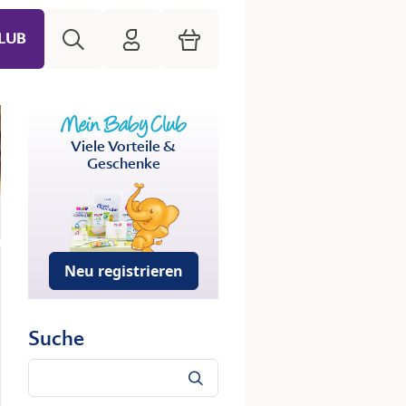
Suche
HiPP Mein Babyclub
Warenkorb
LUB
Viele Vorteile &
Geschenke
Neu registrieren
Suche
Suche