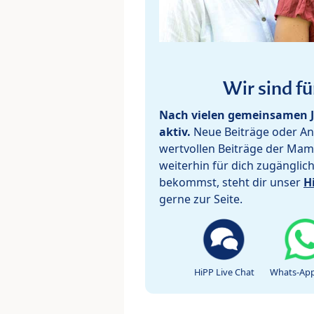
Wir sind fü
Nach vielen gemeinsamen J
aktiv.
Neue Beiträge oder Ant
wertvollen Beiträge der Mam
weiterhin für dich zugänglic
bekommst, steht dir unser
H
gerne zur Seite.
HiPP Live Chat
Whats-App