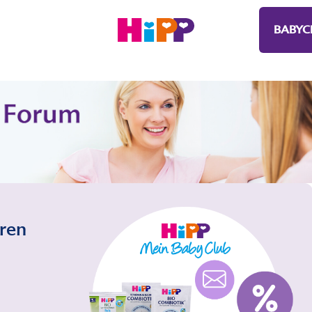
BABYC
eren