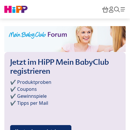
Skip to main content
Warenkor
HiPP M
Such
Jetzt im HiPP Mein BabyClub
registrieren
✔️ Produktproben
✔️ Coupons
✔️ Gewinnspiele
✔️ Tipps per Mail