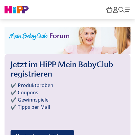
Skip to main content
Warenkor
HiPP M
Such
Jetzt im HiPP Mein BabyClub
registrieren
✔️ Produktproben
✔️ Coupons
✔️ Gewinnspiele
✔️ Tipps per Mail