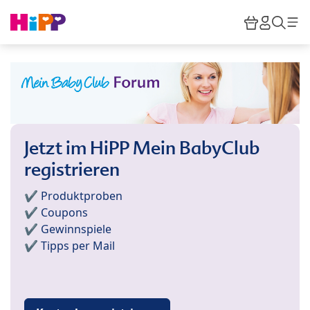
Skip to main content
Warenkor
HiPP M
Such
Jetzt im HiPP Mein BabyClub
registrieren
✔️ Produktproben
✔️ Coupons
✔️ Gewinnspiele
✔️ Tipps per Mail