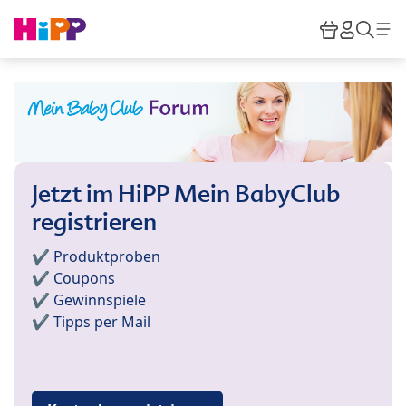
Skip to main content
Warenkor
HiPP M
Such
Jetzt im HiPP Mein BabyClub
registrieren
✔️ Produktproben
✔️ Coupons
✔️ Gewinnspiele
✔️ Tipps per Mail