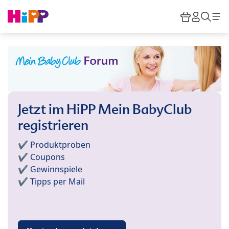
Skip to main content
Warenkor
HiPP M
Such
Jetzt im HiPP Mein BabyClub
registrieren
✔️ Produktproben
✔️ Coupons
✔️ Gewinnspiele
✔️ Tipps per Mail