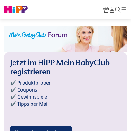
Skip to main content
Warenkor
HiPP M
Such
Jetzt im HiPP Mein BabyClub
registrieren
✔️ Produktproben
✔️ Coupons
✔️ Gewinnspiele
✔️ Tipps per Mail