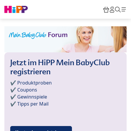
Skip to main content
Warenkor
HiPP M
Such
Jetzt im HiPP Mein BabyClub
registrieren
✔️ Produktproben
✔️ Coupons
✔️ Gewinnspiele
✔️ Tipps per Mail