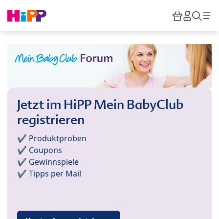
Skip to main content
Warenkor
HiPP M
Such
Jetzt im HiPP Mein BabyClub
registrieren
✔️ Produktproben
✔️ Coupons
✔️ Gewinnspiele
✔️ Tipps per Mail