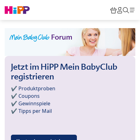
Skip to main content
Warenkor
HiPP M
Such
Jetzt im HiPP Mein BabyClub
registrieren
✔️ Produktproben
✔️ Coupons
✔️ Gewinnspiele
✔️ Tipps per Mail