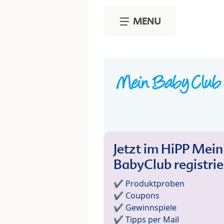
Skip to main content
MENU
Jetzt im HiPP Mein
BabyClub registri
✔️ Produktproben
✔️ Coupons
✔️ Gewinnspiele
✔️ Tipps per Mail