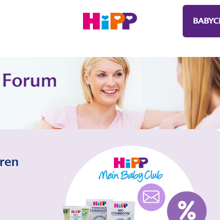
BABYC
eren