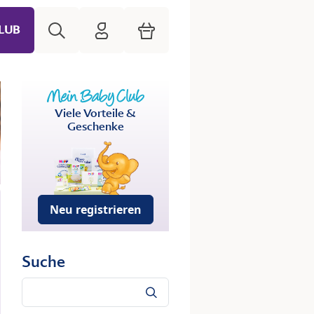
Suche
HiPP Mein Babyclub
Warenkorb
LUB
Viele Vorteile &
Geschenke
Neu registrieren
Suche
Suche