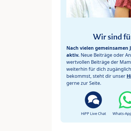
Wir sind fü
Nach vielen gemeinsamen J
aktiv.
Neue Beiträge oder Ant
wertvollen Beiträge der Mam
weiterhin für dich zugänglic
bekommst, steht dir unser
H
gerne zur Seite.
HiPP Live Chat
Whats-App