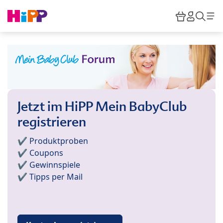
Skip to main content
Warenkor
HiPP M
Such
Jetzt im HiPP Mein BabyClub
registrieren
✔️ Produktproben
✔️ Coupons
✔️ Gewinnspiele
✔️ Tipps per Mail