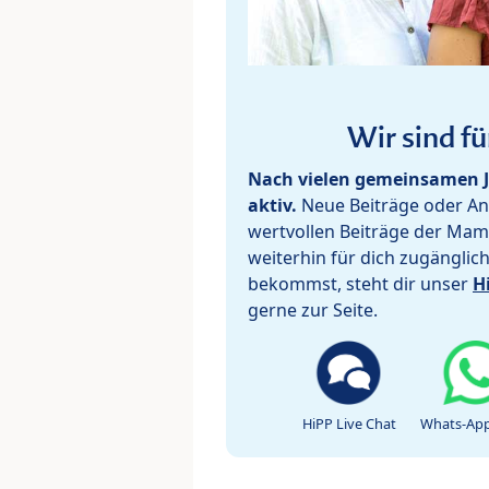
Wir sind fü
Nach vielen gemeinsamen J
aktiv.
Neue Beiträge oder Ant
wertvollen Beiträge der Mam
weiterhin für dich zugänglic
bekommst, steht dir unser
H
gerne zur Seite.
HiPP Live Chat
Whats-App