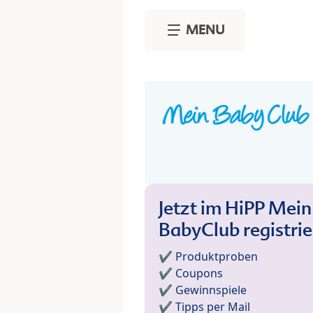
Skip to main content
MENU
Jetzt im HiPP Mein
BabyClub registri
✔️ Produktproben
✔️ Coupons
✔️ Gewinnspiele
✔️ Tipps per Mail