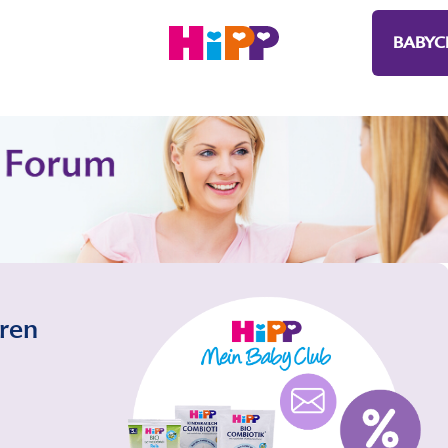
BABYC
eren