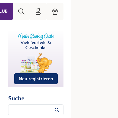
Suche
HiPP Mein Babyclub
Warenkorb
LUB
Viele Vorteile &
Geschenke
Neu registrieren
Suche
Suche